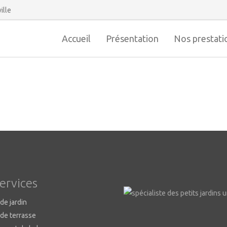
ille
Accueil
Présentation
Nos prestati
ervices
de jardin
 de terrasse