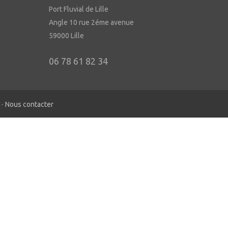
Port Fluvial de Lille
Angle 10 rue 2éme avenue
59000 Lille
06 78 61 82 34
-
Nous contacter