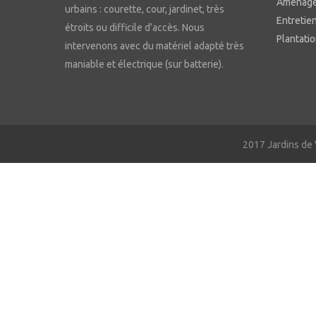
Aménage
urbains : courette, cour, jardinet, très
Entretien
étroits ou difficile d’accès. Nous
Plantatio
intervenons avec du matériel adapté très
maniable et électrique (sur batterie).
2017 Jardins de V