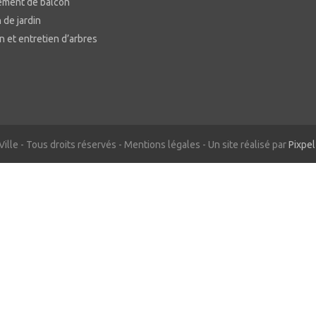
ment de balcon
 de jardin
n et entretien d’arbres
ille - Tous droits réservés - Mentions légales - Un site réalisé par
Pixpel