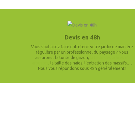
Devis en 48h
Vous souhaitez faire entretenir votre jardin de manière
régulière par un professionnel du paysage ? Nous
assurons : la tonte de gazon,
la taille des arbres et
arbustes
, la taille des haies, l’entretien des massifs,…
Nous vous répondons sous 48h généralement !