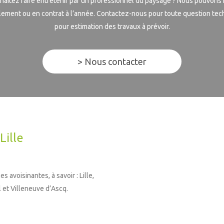
aitez faire entretenir par un professionnel du paysage ? Nous pouvons 
lement ou en contrat à l’année. Contactez-nous pour toute question tec
pour estimation des travaux à prévoir.
> Nous contacter
Lille
 avoisinantes, à savoir : Lille,
 et Villeneuve d’Ascq.