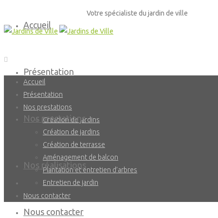
Votre spécialiste du jardin de ville
Accueil
Présentation
Accueil
Présentation
Nos prestations
Nos prestations
Création de jardins
Création de jardins
Création de terrasse
Création de terrasse
Aménagement de balcon
Aménagement de balcon
Plantation et entretien d’arbres
Nos réalisations
Plantation et entretien d’arbres
Entretien de jardin
Entretien de jardin
Nos réalisations
Nous contacter
Nous contacter